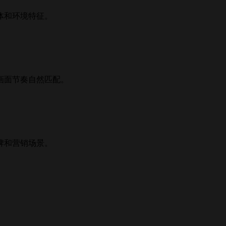
体和环境特征。
画面节奏自然匹配。
牌和营销场景。