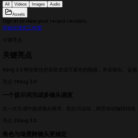
All
Videos
Images
Audio
Assets
Sign in to view your recent renders.
开始沉浸式工作室
关键亮点
关键亮点
Kling 3.0 帮你更快把创意变成可发布的视频，并在镜头、
亮点 1
Kling 3.0
一个提示词完成多镜头调度
在一次生成中描述镜头顺序、机位与运动，模型自动编排转场
亮点 2
Kling 3.0
角色与场景跨镜头更稳定