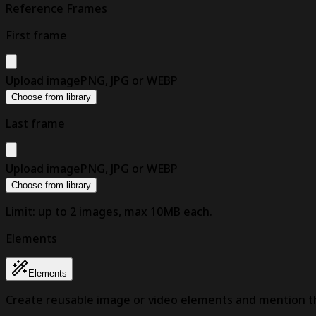
Reference Frames
First frame
Upload image
PNG, JPG or WEBP
Choose from library
Last frame
Upload image
PNG, JPG or WEBP
Choose from library
Limit: up to 2 images, max
10
MB each.
Elements
Elements
Create reusable image or video elements and mention