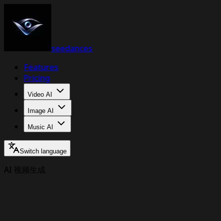
seedances
Features
Pricing
Video AI
Image AI
Music AI
Switch language
AI 视频生成