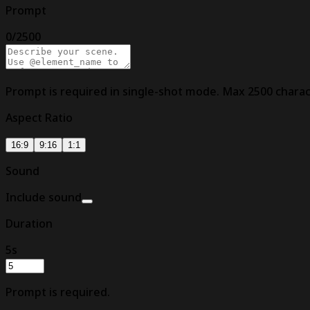
Prompt
0
/
2500
Prompt is required in single-shot mode. Max
2500
charac
Aspect Ratio
16:9
9:16
1:1
Sound
Include sound
Duration
5
s
Prompt is required.