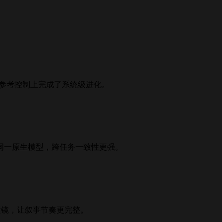
音画参考控制上完成了系统级进化。
同一原生模型，跨任务一致性更强。
运镜，让叙事节奏更完整。